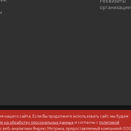
Реквизиты
организации
ы
я нашего сайта. Если Вы продолжите использовать сайт, мы будем
ие на обработку персональных данных
и согласны с
политикой
Политика конфиденциальности
вис веб-аналитики Яндекс Метрика, предоставляемый компанией ОО