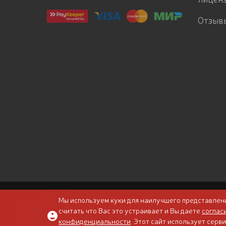
Отзыв
Мы используем куки для наилучшего представлени
Сведения о лицензии
считать что Вас это устраивает и Вы даете
соглас
© 2026 СКУ «Санаторий «Москва»
конфиденциальности
. Этот сайт использует сер