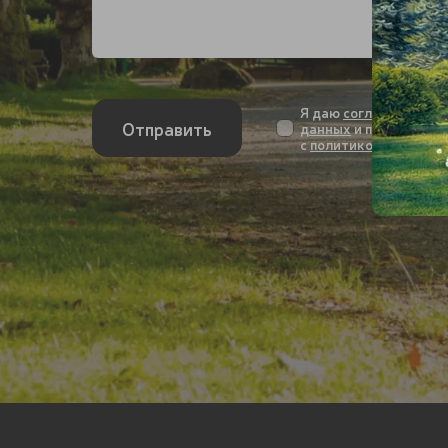
Я даю
согласие на об
Отправить
данных
и подтвержда
с
политикой конфиде