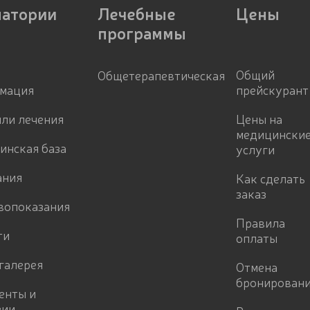
натории
Лечебные
Цены
программы
Общий
Общетерапевтическая
мация
прейскурант
ли лечения
Цены на
медицински
инская база
услуги
ания
Как сделать
заказ
вопоказания
Правила
ти
оплаты
галерея
Отмена
бронирован
енты и
зии