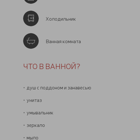
Холодильник
Ванная комната
ЧТО В ВАННОЙ?
душ с поддоном и занавесью
унитаз
умывальник
зеркало
мыло