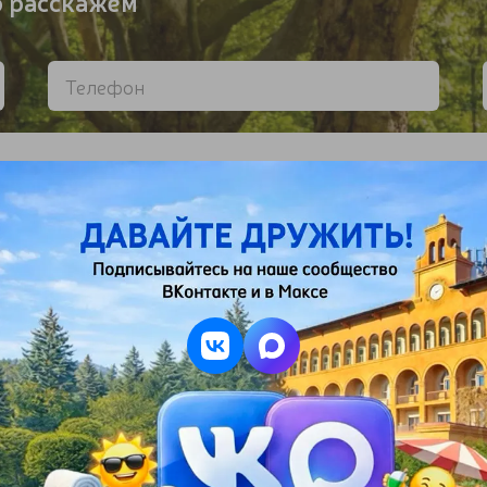
о расскажем
работку персональных
ю ознакомление
нциальности