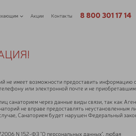
8 800 301 17 14
ыхающим
Акции
Контакты
АЦИЯ!
ий не имеет возможности предоставить информацию о
 телефону или электронной почте и не приобретавши
иц санаторием через данные виды связи, так как Аге
анаторий не вправе предоставлять неустановленным
лучае, Санаторием будет нарушен Федеральный закон 
7.2006 N 152-ФЗ "О персональных данных", любая