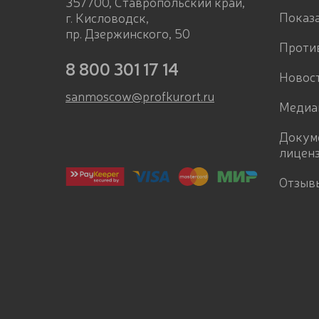
357700, Ставропольский край,
Показ
г. Кисловодск,
пр. Дзержинского, 50
Проти
8 800 301 17 14
Новос
sanmoscow@profkurort.ru
Медиа
Докум
лицен
Отзыв