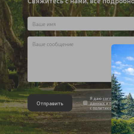
Свяжитесь с нами, всё подробн
Я даю
согласие на об
Отправить
данных
и подтвержда
с
политикой конфиде