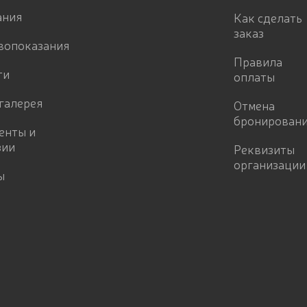
ания
Как сделать
заказ
вопоказания
Правила
ти
оплаты
галерея
Отмена
бронирован
енты и
зии
Реквизиты
организации
ы